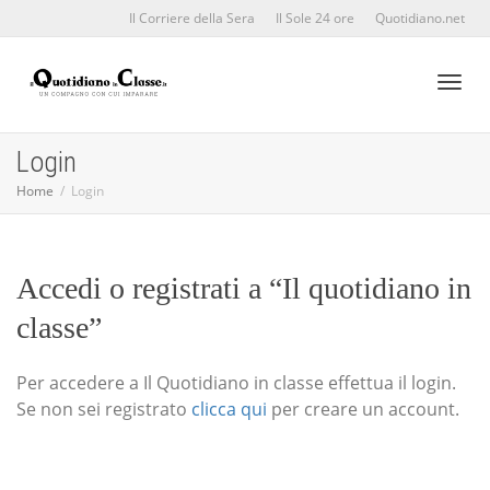
Il Corriere della Sera
Il Sole 24 ore
Quotidiano.net
Toggl
Login
Home
Login
naviga
Accedi o registrati a “Il quotidiano in
classe”
Per accedere a Il Quotidiano in classe effettua il login.
Se non sei registrato
clicca qui
per creare un account.