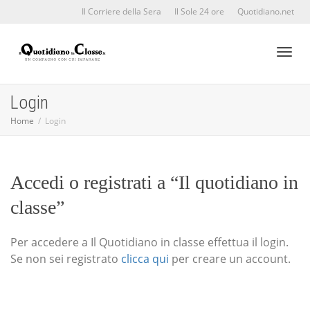
Il Corriere della Sera
Il Sole 24 ore
Quotidiano.net
Toggl
Login
Home
Login
naviga
Accedi o registrati a “Il quotidiano in
classe”
Per accedere a Il Quotidiano in classe effettua il login.
Se non sei registrato
clicca qui
per creare un account.