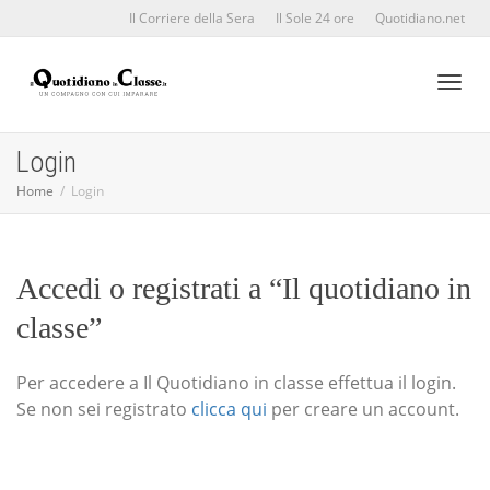
Il Corriere della Sera
Il Sole 24 ore
Quotidiano.net
Toggl
Login
Home
Login
naviga
Accedi o registrati a “Il quotidiano in
classe”
Per accedere a Il Quotidiano in classe effettua il login.
Se non sei registrato
clicca qui
per creare un account.