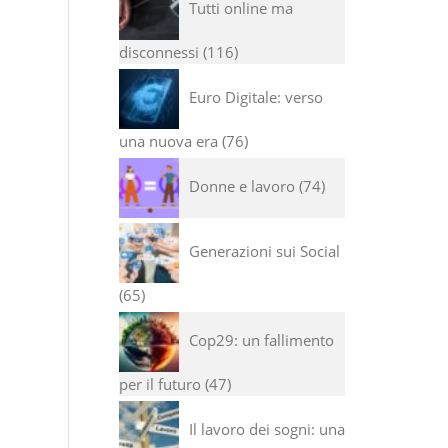
Tutti online ma
disconnessi
116
Euro Digitale: verso
una nuova era
76
Donne e lavoro
74
Generazioni sui Social
65
Cop29: un fallimento
per il futuro
47
Il lavoro dei sogni: una