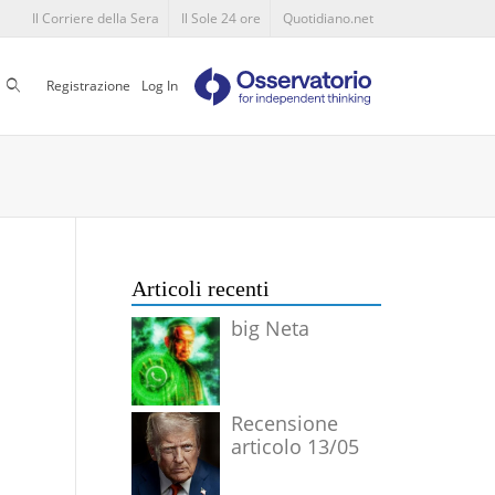
Il Corriere della Sera
Il Sole 24 ore
Quotidiano.net
Cerca
Registrazione
Log In
Articoli recenti
big Neta
Recensione
articolo 13/05