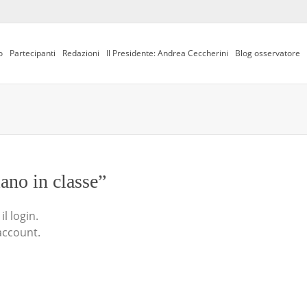
o
Partecipanti
Redazioni
Il Presidente: Andrea Ceccherini
Blog osservatore
iano in classe”
l login.
account.