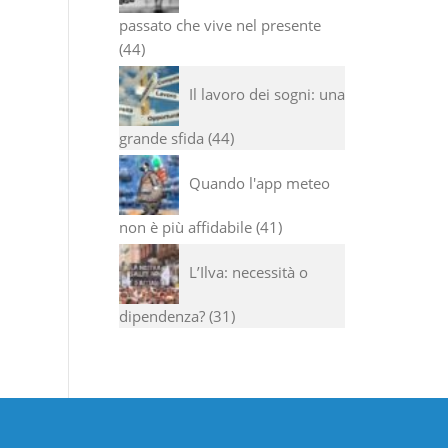
passato che vive nel presente
44
Il lavoro dei sogni: una
grande sfida
44
Quando l'app meteo
non è più affidabile
41
L’Ilva: necessità o
dipendenza?
31