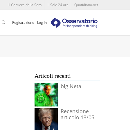
Il Corriere della Sera
Il Sole 24 ore
Quotidiano.net
Cerca
Registrazione
Log In
Articoli recenti
big Neta
Recensione
articolo 13/05