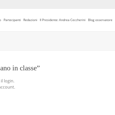
o
Partecipanti
Redazioni
Il Presidente: Andrea Ceccherini
Blog osservatore
iano in classe”
l login.
account.