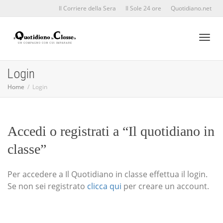
Il Corriere della Sera
Il Sole 24 ore
Quotidiano.net
Toggl
Login
Home
Login
naviga
Accedi o registrati a “Il quotidiano in
classe”
Per accedere a Il Quotidiano in classe effettua il login.
Se non sei registrato
clicca qui
per creare un account.