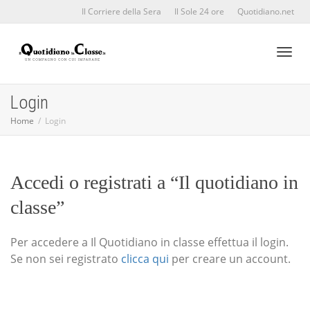
Il Corriere della Sera
Il Sole 24 ore
Quotidiano.net
Toggl
Login
Home
Login
naviga
Accedi o registrati a “Il quotidiano in
classe”
Per accedere a Il Quotidiano in classe effettua il login.
Se non sei registrato
clicca qui
per creare un account.