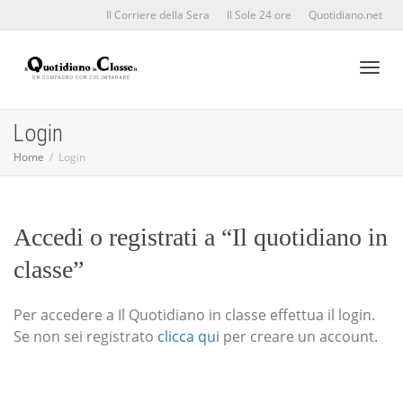
Il Corriere della Sera
Il Sole 24 ore
Quotidiano.net
Toggl
Login
Home
Login
naviga
Accedi o registrati a “Il quotidiano in
classe”
Per accedere a Il Quotidiano in classe effettua il login.
Se non sei registrato
clicca qui
per creare un account.