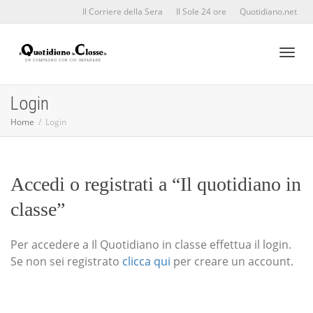
Il Corriere della Sera
Il Sole 24 ore
Quotidiano.net
Toggl
Login
Home
Login
naviga
Accedi o registrati a “Il quotidiano in
classe”
Per accedere a Il Quotidiano in classe effettua il login.
Se non sei registrato
clicca qui
per creare un account.