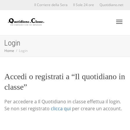
Il Corriere della Sera
Il Sole 24 ore
Quotidiano.net
Toggl
Login
Home
Login
naviga
Accedi o registrati a “Il quotidiano in
classe”
Per accedere a Il Quotidiano in classe effettua il login.
Se non sei registrato
clicca qui
per creare un account.