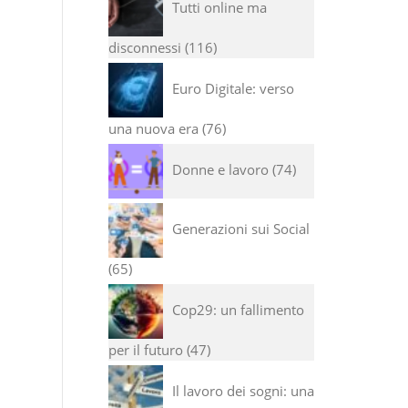
Tutti online ma
disconnessi
116
Euro Digitale: verso
una nuova era
76
Donne e lavoro
74
Generazioni sui Social
65
Cop29: un fallimento
per il futuro
47
Il lavoro dei sogni: una