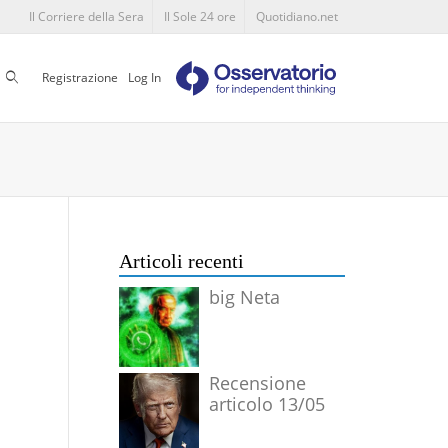
Il Corriere della Sera
Il Sole 24 ore
Quotidiano.net
Cerca
Registrazione
Log In
Articoli recenti
big Neta
Recensione
articolo 13/05