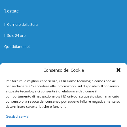
Testate
Il Corriere della Sera
Il Sole 24 ore
Quotidiano.net
Informazioni
Consenso dei Cookie
Regolamento
Per fornire le migliori esperienze, utilizziamo tecnologie come i cookie
per archiviare e/o accedere alle informazioni sul dispositivo. Il consenso
Help desk
a queste tecnologie ci consentirà di elaborare dati come il
comportamento di navigazione o gli ID univoci su questo sito. Il mancato
Guida rapida
consenso o la revoca del consenso potrebbero influire negativamente su
determinate caratteristiche e funzioni.
Richiesta di inserimento nuova scuola
Gestisci servizi
adesioni@osservatorionline.it