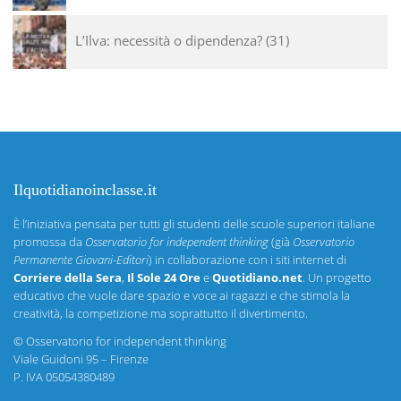
L’Ilva: necessità o dipendenza?
31
Ilquotidianoinclasse.it
È l’iniziativa pensata per tutti gli studenti delle scuole superiori italiane
promossa da
Osservatorio for independent thinking
(già
Osservatorio
Permanente Giovani-Editori
) in collaborazione con i siti internet di
Corriere della Sera
,
Il Sole 24 Ore
e
Quotidiano.net
. Un progetto
educativo che vuole dare spazio e voce ai ragazzi e che stimola la
creatività, la competizione ma soprattutto il divertimento.
©
Osservatorio for independent thinking
Viale Guidoni 95 – Firenze
P. IVA 05054380489