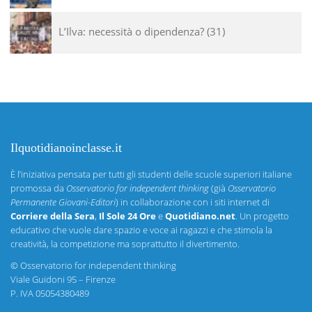
L’Ilva: necessità o dipendenza?
31
Ilquotidianoinclasse.it
È l’iniziativa pensata per tutti gli studenti delle scuole superiori italiane
promossa da
Osservatorio for independent thinking
(già
Osservatorio
Permanente Giovani-Editori
) in collaborazione con i siti internet di
Corriere della Sera
,
Il Sole 24 Ore
e
Quotidiano.net
. Un progetto
educativo che vuole dare spazio e voce ai ragazzi e che stimola la
creatività, la competizione ma soprattutto il divertimento.
©
Osservatorio for independent thinking
Viale Guidoni 95 – Firenze
P. IVA 05054380489