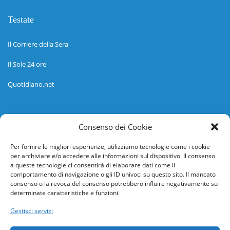
Testate
Il Corriere della Sera
Il Sole 24 ore
Quotidiano.net
Informazioni
Consenso dei Cookie
Regolamento
Per fornire le migliori esperienze, utilizziamo tecnologie come i cookie
per archiviare e/o accedere alle informazioni sul dispositivo. Il consenso
Help desk
a queste tecnologie ci consentirà di elaborare dati come il
comportamento di navigazione o gli ID univoci su questo sito. Il mancato
Guida rapida
consenso o la revoca del consenso potrebbero influire negativamente su
determinate caratteristiche e funzioni.
Richiesta di inserimento nuova scuola
Gestisci servizi
adesioni@osservatorionline.it