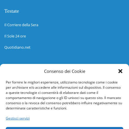
Testate
Il Corriere della Sera
Il Sole 24 ore
Quotidiano.net
Informazioni
Consenso dei Cookie
Regolamento
Per fornire le migliori esperienze, utilizziamo tecnologie come i cookie
per archiviare e/o accedere alle informazioni sul dispositivo. Il consenso
Help desk
a queste tecnologie ci consentirà di elaborare dati come il
comportamento di navigazione o gli ID univoci su questo sito. Il mancato
Guida rapida
consenso o la revoca del consenso potrebbero influire negativamente su
determinate caratteristiche e funzioni.
Richiesta di inserimento nuova scuola
Gestisci servizi
adesioni@osservatorionline.it