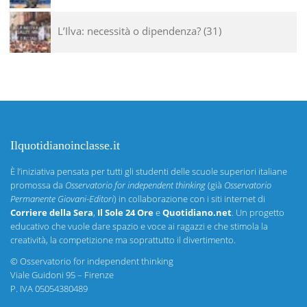
L’Ilva: necessità o dipendenza?
31
Ilquotidianoinclasse.it
È l’iniziativa pensata per tutti gli studenti delle scuole superiori italiane
promossa da
Osservatorio for independent thinking
(già
Osservatorio
Permanente Giovani-Editori
) in collaborazione con i siti internet di
Corriere della Sera
,
Il Sole 24 Ore
e
Quotidiano.net
. Un progetto
educativo che vuole dare spazio e voce ai ragazzi e che stimola la
creatività, la competizione ma soprattutto il divertimento.
©
Osservatorio for independent thinking
Viale Guidoni 95 – Firenze
P. IVA 05054380489