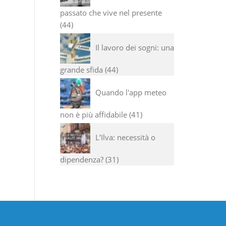
passato che vive nel presente
44
Il lavoro dei sogni: una
grande sfida
44
Quando l'app meteo
non è più affidabile
41
L’Ilva: necessità o
dipendenza?
31