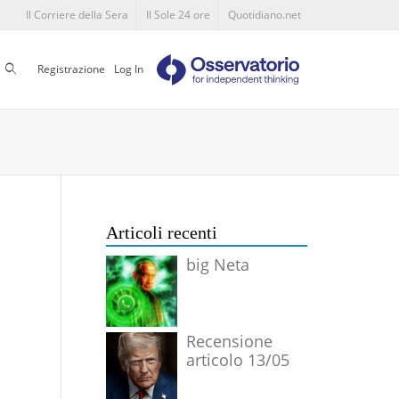
Il Corriere della Sera
Il Sole 24 ore
Quotidiano.net
Cerca
Registrazione
Log In
Articoli recenti
big Neta
Recensione
articolo 13/05