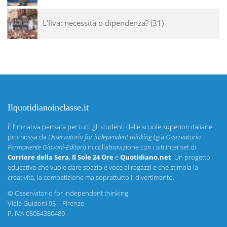
L’Ilva: necessità o dipendenza?
31
Ilquotidianoinclasse.it
È l’iniziativa pensata per tutti gli studenti delle scuole superiori italiane
promossa da
Osservatorio for independent thinking
(già
Osservatorio
Permanente Giovani-Editori
) in collaborazione con i siti internet di
Corriere della Sera
,
Il Sole 24 Ore
e
Quotidiano.net
. Un progetto
educativo che vuole dare spazio e voce ai ragazzi e che stimola la
creatività, la competizione ma soprattutto il divertimento.
©
Osservatorio for independent thinking
Viale Guidoni 95 – Firenze
P. IVA 05054380489