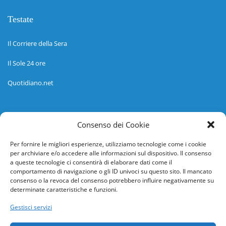
Testate
Il Corriere della Sera
Il Sole 24 ore
Quotidiano.net
Informazioni
Consenso dei Cookie
Regolamento
Per fornire le migliori esperienze, utilizziamo tecnologie come i cookie
per archiviare e/o accedere alle informazioni sul dispositivo. Il consenso
Help desk
a queste tecnologie ci consentirà di elaborare dati come il
comportamento di navigazione o gli ID univoci su questo sito. Il mancato
Guida rapida
consenso o la revoca del consenso potrebbero influire negativamente su
determinate caratteristiche e funzioni.
Richiesta di inserimento nuova scuola
Gestisci servizi
adesioni@osservatorionline.it