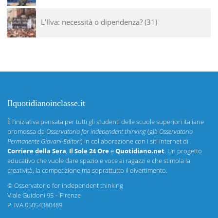
L’Ilva: necessità o dipendenza?
31
Ilquotidianoinclasse.it
È l’iniziativa pensata per tutti gli studenti delle scuole superiori italiane
promossa da
Osservatorio for independent thinking
(già
Osservatorio
Permanente Giovani-Editori
) in collaborazione con i siti internet di
Corriere della Sera
,
Il Sole 24 Ore
e
Quotidiano.net
. Un progetto
educativo che vuole dare spazio e voce ai ragazzi e che stimola la
creatività, la competizione ma soprattutto il divertimento.
©
Osservatorio for independent thinking
Viale Guidoni 95 – Firenze
P. IVA 05054380489