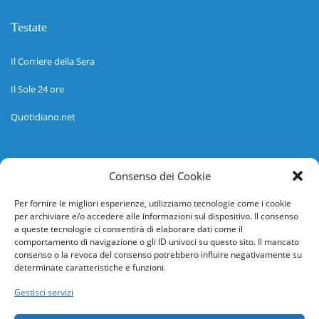
Testate
Il Corriere della Sera
Il Sole 24 ore
Quotidiano.net
Informazioni
Consenso dei Cookie
Regolamento
Per fornire le migliori esperienze, utilizziamo tecnologie come i cookie
per archiviare e/o accedere alle informazioni sul dispositivo. Il consenso
Help desk
a queste tecnologie ci consentirà di elaborare dati come il
comportamento di navigazione o gli ID univoci su questo sito. Il mancato
Guida rapida
consenso o la revoca del consenso potrebbero influire negativamente su
determinate caratteristiche e funzioni.
Richiesta di inserimento nuova scuola
Gestisci servizi
adesioni@osservatorionline.it