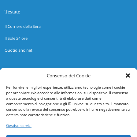
Testate
Il Corriere della Sera
Il Sole 24 ore
Quotidiano.net
Informazioni
Consenso dei Cookie
Regolamento
Per fornire le migliori esperienze, utilizziamo tecnologie come i cookie
per archiviare e/o accedere alle informazioni sul dispositivo. Il consenso
Help desk
a queste tecnologie ci consentirà di elaborare dati come il
comportamento di navigazione o gli ID univoci su questo sito. Il mancato
Guida rapida
consenso o la revoca del consenso potrebbero influire negativamente su
determinate caratteristiche e funzioni.
Richiesta di inserimento nuova scuola
Gestisci servizi
adesioni@osservatorionline.it