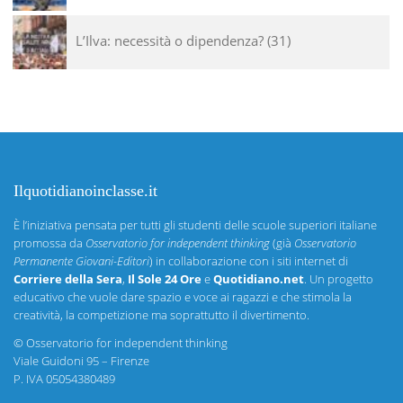
L’Ilva: necessità o dipendenza?
31
Ilquotidianoinclasse.it
È l’iniziativa pensata per tutti gli studenti delle scuole superiori italiane
promossa da
Osservatorio for independent thinking
(già
Osservatorio
Permanente Giovani-Editori
) in collaborazione con i siti internet di
Corriere della Sera
,
Il Sole 24 Ore
e
Quotidiano.net
. Un progetto
educativo che vuole dare spazio e voce ai ragazzi e che stimola la
creatività, la competizione ma soprattutto il divertimento.
©
Osservatorio for independent thinking
Viale Guidoni 95 – Firenze
P. IVA 05054380489