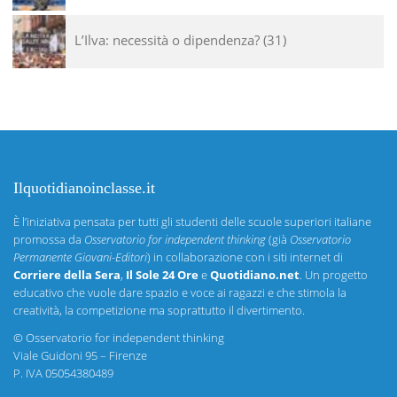
L’Ilva: necessità o dipendenza?
31
Ilquotidianoinclasse.it
È l’iniziativa pensata per tutti gli studenti delle scuole superiori italiane
promossa da
Osservatorio for independent thinking
(già
Osservatorio
Permanente Giovani-Editori
) in collaborazione con i siti internet di
Corriere della Sera
,
Il Sole 24 Ore
e
Quotidiano.net
. Un progetto
educativo che vuole dare spazio e voce ai ragazzi e che stimola la
creatività, la competizione ma soprattutto il divertimento.
©
Osservatorio for independent thinking
Viale Guidoni 95 – Firenze
P. IVA 05054380489