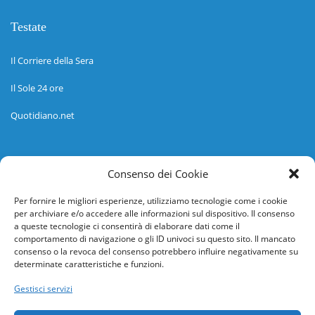
Testate
Il Corriere della Sera
Il Sole 24 ore
Quotidiano.net
Informazioni
Consenso dei Cookie
Regolamento
Per fornire le migliori esperienze, utilizziamo tecnologie come i cookie
per archiviare e/o accedere alle informazioni sul dispositivo. Il consenso
Help desk
a queste tecnologie ci consentirà di elaborare dati come il
comportamento di navigazione o gli ID univoci su questo sito. Il mancato
Guida rapida
consenso o la revoca del consenso potrebbero influire negativamente su
determinate caratteristiche e funzioni.
Richiesta di inserimento nuova scuola
Gestisci servizi
adesioni@osservatorionline.it