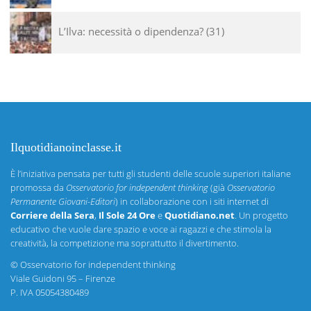
L’Ilva: necessità o dipendenza?
31
Ilquotidianoinclasse.it
È l’iniziativa pensata per tutti gli studenti delle scuole superiori italiane
promossa da
Osservatorio for independent thinking
(già
Osservatorio
Permanente Giovani-Editori
) in collaborazione con i siti internet di
Corriere della Sera
,
Il Sole 24 Ore
e
Quotidiano.net
. Un progetto
educativo che vuole dare spazio e voce ai ragazzi e che stimola la
creatività, la competizione ma soprattutto il divertimento.
©
Osservatorio for independent thinking
Viale Guidoni 95 – Firenze
P. IVA 05054380489