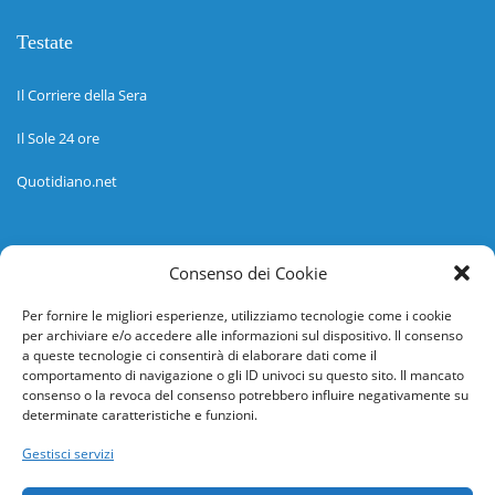
Testate
Il Corriere della Sera
Il Sole 24 ore
Quotidiano.net
Informazioni
Consenso dei Cookie
Regolamento
Per fornire le migliori esperienze, utilizziamo tecnologie come i cookie
per archiviare e/o accedere alle informazioni sul dispositivo. Il consenso
Help desk
a queste tecnologie ci consentirà di elaborare dati come il
comportamento di navigazione o gli ID univoci su questo sito. Il mancato
Guida rapida
consenso o la revoca del consenso potrebbero influire negativamente su
determinate caratteristiche e funzioni.
Richiesta di inserimento nuova scuola
Gestisci servizi
adesioni@osservatorionline.it