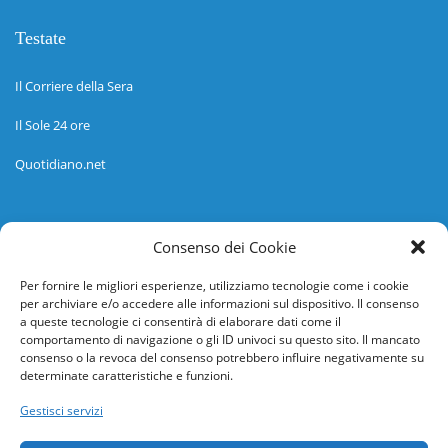
Testate
Il Corriere della Sera
Il Sole 24 ore
Quotidiano.net
Informazioni
Consenso dei Cookie
Regolamento
Per fornire le migliori esperienze, utilizziamo tecnologie come i cookie
per archiviare e/o accedere alle informazioni sul dispositivo. Il consenso
Help desk
a queste tecnologie ci consentirà di elaborare dati come il
comportamento di navigazione o gli ID univoci su questo sito. Il mancato
Guida rapida
consenso o la revoca del consenso potrebbero influire negativamente su
determinate caratteristiche e funzioni.
Richiesta di inserimento nuova scuola
Gestisci servizi
adesioni@osservatorionline.it