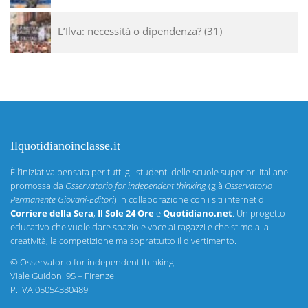
L’Ilva: necessità o dipendenza?
31
Ilquotidianoinclasse.it
È l’iniziativa pensata per tutti gli studenti delle scuole superiori italiane
promossa da
Osservatorio for independent thinking
(già
Osservatorio
Permanente Giovani-Editori
) in collaborazione con i siti internet di
Corriere della Sera
,
Il Sole 24 Ore
e
Quotidiano.net
. Un progetto
educativo che vuole dare spazio e voce ai ragazzi e che stimola la
creatività, la competizione ma soprattutto il divertimento.
©
Osservatorio for independent thinking
Viale Guidoni 95 – Firenze
P. IVA 05054380489