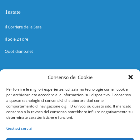
Testate
Il Corriere della Sera
Il Sole 24 ore
Quotidiano.net
Informazioni
Consenso dei Cookie
Regolamento
Per fornire le migliori esperienze, utilizziamo tecnologie come i cookie
per archiviare e/o accedere alle informazioni sul dispositivo. Il consenso
Help desk
a queste tecnologie ci consentirà di elaborare dati come il
comportamento di navigazione o gli ID univoci su questo sito. Il mancato
Guida rapida
consenso o la revoca del consenso potrebbero influire negativamente su
determinate caratteristiche e funzioni.
Richiesta di inserimento nuova scuola
Gestisci servizi
adesioni@osservatorionline.it