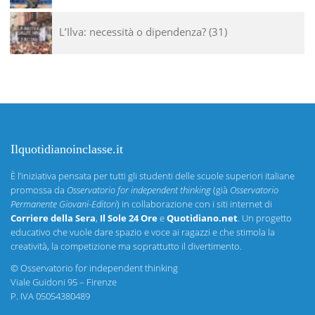
L’Ilva: necessità o dipendenza?
31
Ilquotidianoinclasse.it
È l’iniziativa pensata per tutti gli studenti delle scuole superiori italiane
promossa da
Osservatorio for independent thinking
(già
Osservatorio
Permanente Giovani-Editori
) in collaborazione con i siti internet di
Corriere della Sera
,
Il Sole 24 Ore
e
Quotidiano.net
. Un progetto
educativo che vuole dare spazio e voce ai ragazzi e che stimola la
creatività, la competizione ma soprattutto il divertimento.
©
Osservatorio for independent thinking
Viale Guidoni 95 – Firenze
P. IVA 05054380489