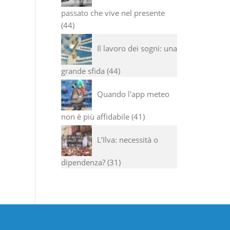
passato che vive nel presente
44
Il lavoro dei sogni: una
grande sfida
44
Quando l'app meteo
non è più affidabile
41
L’Ilva: necessità o
dipendenza?
31