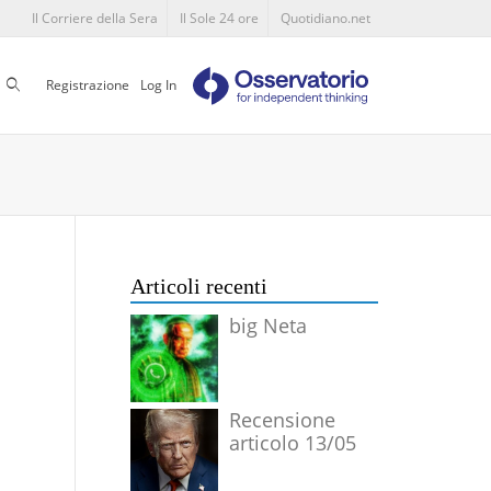
Il Corriere della Sera
Il Sole 24 ore
Quotidiano.net
Cerca
Registrazione
Log In
Articoli recenti
big Neta
Recensione
articolo 13/05