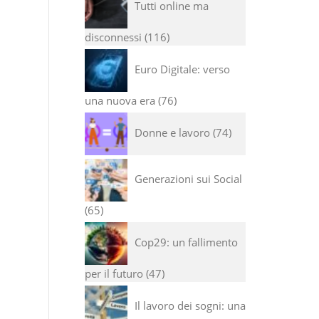
Tutti online ma
disconnessi
116
Euro Digitale: verso
una nuova era
76
Donne e lavoro
74
Generazioni sui Social
65
Cop29: un fallimento
per il futuro
47
Il lavoro dei sogni: una