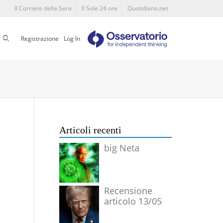
Il Corriere della Sera
Il Sole 24 ore
Quotidiano.net
Cerca
Registrazione
Log In
Articoli recenti
big Neta
Recensione
articolo 13/05