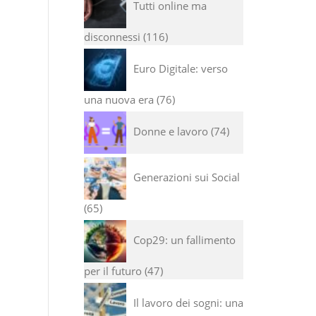
Tutti online ma
disconnessi
116
Euro Digitale: verso
una nuova era
76
Donne e lavoro
74
Generazioni sui Social
65
Cop29: un fallimento
per il futuro
47
Il lavoro dei sogni: una