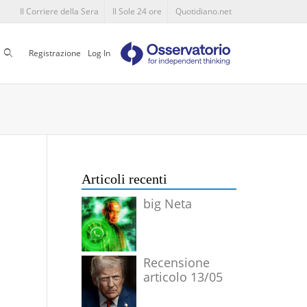
Il Corriere della Sera
Il Sole 24 ore
Quotidiano.net
Cerca
Registrazione
Log In
Articoli recenti
big Neta
Recensione
articolo 13/05