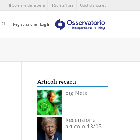
Il Corriere della Sera
Il Sole 24 ore
Quotidiano.net
Cerca
Registrazione
Log In
Articoli recenti
big Neta
Recensione
articolo 13/05