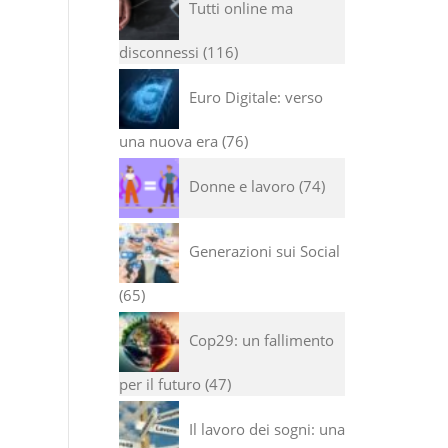
Tutti online ma
disconnessi
116
Euro Digitale: verso
una nuova era
76
Donne e lavoro
74
Generazioni sui Social
65
Cop29: un fallimento
per il futuro
47
Il lavoro dei sogni: una