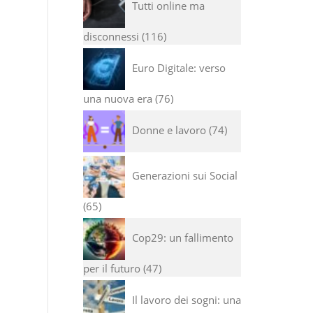
Tutti online ma
disconnessi
116
Euro Digitale: verso
una nuova era
76
Donne e lavoro
74
Generazioni sui Social
65
Cop29: un fallimento
per il futuro
47
Il lavoro dei sogni: una