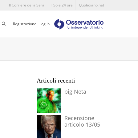
Il Corriere della Sera
Il Sole 24 ore
Quotidiano.net
Cerca
Registrazione
Log In
Articoli recenti
big Neta
Recensione
articolo 13/05