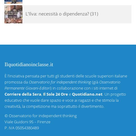
L’Ilva: necessità o dipendenza?
31
Ilquotidianoinclasse.it
È l’iniziativa pensata per tutti gli studenti delle scuole superiori italiane
promossa da
Osservatorio for independent thinking
(già
Osservatorio
Permanente Giovani-Editori
) in collaborazione con i siti internet di
Corriere della Sera
,
Il Sole 24 Ore
e
Quotidiano.net
. Un progetto
educativo che vuole dare spazio e voce ai ragazzi e che stimola la
creatività, la competizione ma soprattutto il divertimento.
©
Osservatorio for independent thinking
Viale Guidoni 95 – Firenze
P. IVA 05054380489