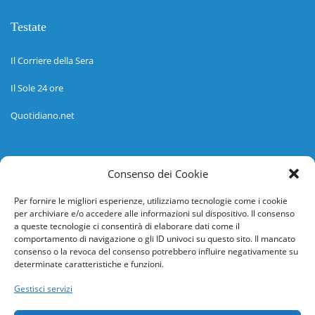
Testate
Il Corriere della Sera
Il Sole 24 ore
Quotidiano.net
Informazioni
Consenso dei Cookie
Regolamento
Per fornire le migliori esperienze, utilizziamo tecnologie come i cookie
per archiviare e/o accedere alle informazioni sul dispositivo. Il consenso
Help desk
a queste tecnologie ci consentirà di elaborare dati come il
comportamento di navigazione o gli ID univoci su questo sito. Il mancato
Guida rapida
consenso o la revoca del consenso potrebbero influire negativamente su
determinate caratteristiche e funzioni.
Richiesta di inserimento nuova scuola
Gestisci servizi
adesioni@osservatorionline.it