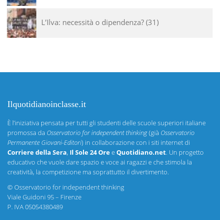
L’Ilva: necessità o dipendenza?
31
Ilquotidianoinclasse.it
È l’iniziativa pensata per tutti gli studenti delle scuole superiori italiane
promossa da
Osservatorio for independent thinking
(già
Osservatorio
Permanente Giovani-Editori
) in collaborazione con i siti internet di
Corriere della Sera
,
Il Sole 24 Ore
e
Quotidiano.net
. Un progetto
educativo che vuole dare spazio e voce ai ragazzi e che stimola la
creatività, la competizione ma soprattutto il divertimento.
©
Osservatorio for independent thinking
Viale Guidoni 95 – Firenze
P. IVA 05054380489