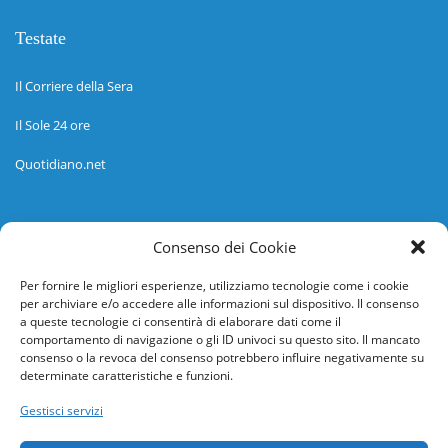
Testate
Il Corriere della Sera
Il Sole 24 ore
Quotidiano.net
Informazioni
Consenso dei Cookie
Regolamento
Per fornire le migliori esperienze, utilizziamo tecnologie come i cookie
per archiviare e/o accedere alle informazioni sul dispositivo. Il consenso
Help desk
a queste tecnologie ci consentirà di elaborare dati come il
comportamento di navigazione o gli ID univoci su questo sito. Il mancato
Guida rapida
consenso o la revoca del consenso potrebbero influire negativamente su
determinate caratteristiche e funzioni.
Richiesta di inserimento nuova scuola
Gestisci servizi
adesioni@osservatorionline.it