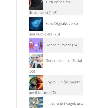
Tutti online ma
disconnessi
116
Euro Digitale: verso
una nuova era
76
Donne e lavoro
74
Generazioni sui Social
65
Cop29: un fallimento
per il futuro
47
Il lavoro dei sogni: una