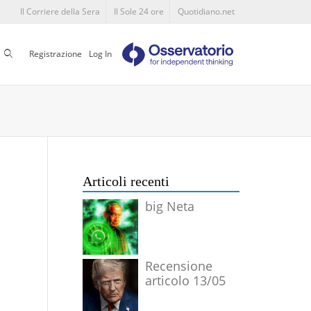
Il Corriere della Sera
Il Sole 24 ore
Quotidiano.net
Cerca
Registrazione
Log In
Articoli recenti
big Neta
Recensione
articolo 13/05