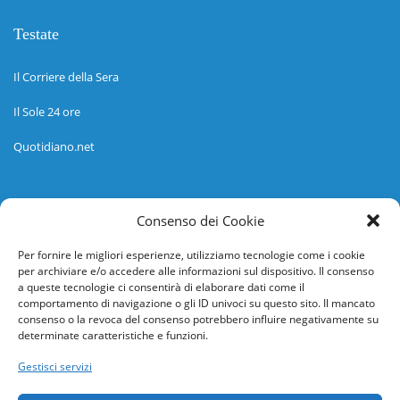
Testate
Il Corriere della Sera
Il Sole 24 ore
Quotidiano.net
Informazioni
Consenso dei Cookie
Regolamento
Per fornire le migliori esperienze, utilizziamo tecnologie come i cookie
per archiviare e/o accedere alle informazioni sul dispositivo. Il consenso
Help desk
a queste tecnologie ci consentirà di elaborare dati come il
comportamento di navigazione o gli ID univoci su questo sito. Il mancato
Guida rapida
consenso o la revoca del consenso potrebbero influire negativamente su
determinate caratteristiche e funzioni.
Richiesta di inserimento nuova scuola
Gestisci servizi
adesioni@osservatorionline.it