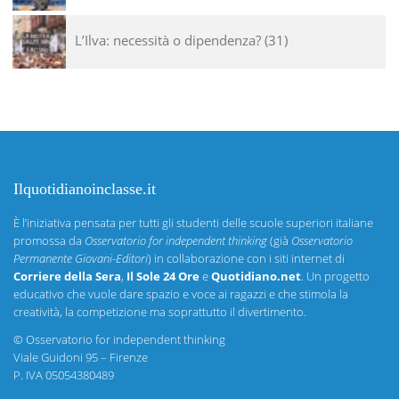
L’Ilva: necessità o dipendenza?
31
Ilquotidianoinclasse.it
È l’iniziativa pensata per tutti gli studenti delle scuole superiori italiane
promossa da
Osservatorio for independent thinking
(già
Osservatorio
Permanente Giovani-Editori
) in collaborazione con i siti internet di
Corriere della Sera
,
Il Sole 24 Ore
e
Quotidiano.net
. Un progetto
educativo che vuole dare spazio e voce ai ragazzi e che stimola la
creatività, la competizione ma soprattutto il divertimento.
©
Osservatorio for independent thinking
Viale Guidoni 95 – Firenze
P. IVA 05054380489