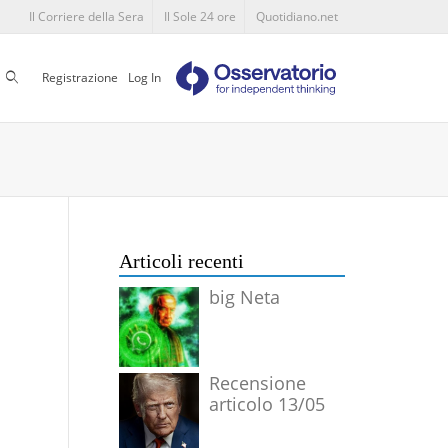
Il Corriere della Sera
Il Sole 24 ore
Quotidiano.net
Cerca
Registrazione
Log In
Articoli recenti
big Neta
Recensione
articolo 13/05