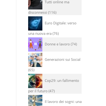
Tutti online ma
disconnessi
116
Euro Digitale: verso
una nuova era
76
Donne e lavoro
74
Generazioni sui Social
65
Cop29: un fallimento
per il futuro
47
Il lavoro dei sogni: una