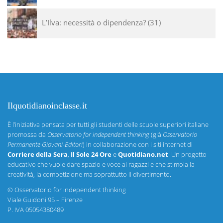
L’Ilva: necessità o dipendenza?
31
Ilquotidianoinclasse.it
È l’iniziativa pensata per tutti gli studenti delle scuole superiori italiane
promossa da
Osservatorio for independent thinking
(già
Osservatorio
Permanente Giovani-Editori
) in collaborazione con i siti internet di
Corriere della Sera
,
Il Sole 24 Ore
e
Quotidiano.net
. Un progetto
educativo che vuole dare spazio e voce ai ragazzi e che stimola la
creatività, la competizione ma soprattutto il divertimento.
©
Osservatorio for independent thinking
Viale Guidoni 95 – Firenze
P. IVA 05054380489