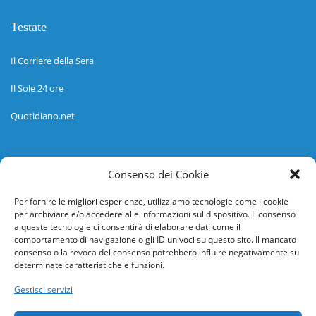
Testate
Il Corriere della Sera
Il Sole 24 ore
Quotidiano.net
Informazioni
Consenso dei Cookie
Regolamento
Per fornire le migliori esperienze, utilizziamo tecnologie come i cookie
per archiviare e/o accedere alle informazioni sul dispositivo. Il consenso
Help desk
a queste tecnologie ci consentirà di elaborare dati come il
comportamento di navigazione o gli ID univoci su questo sito. Il mancato
Guida rapida
consenso o la revoca del consenso potrebbero influire negativamente su
determinate caratteristiche e funzioni.
Richiesta di inserimento nuova scuola
Gestisci servizi
adesioni@osservatorionline.it