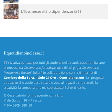
L’Ilva: necessità o dipendenza?
31
Ilquotidianoinclasse.it
È l’iniziativa pensata per tutti gli studenti delle scuole superiori italiane
promossa da
Osservatorio for independent thinking
(già
Osservatorio
Permanente Giovani-Editori
) in collaborazione con i siti internet di
Corriere della Sera
,
Il Sole 24 Ore
e
Quotidiano.net
. Un progetto
educativo che vuole dare spazio e voce ai ragazzi e che stimola la
creatività, la competizione ma soprattutto il divertimento.
©
Osservatorio for independent thinking
Viale Guidoni 95 – Firenze
P. IVA 05054380489