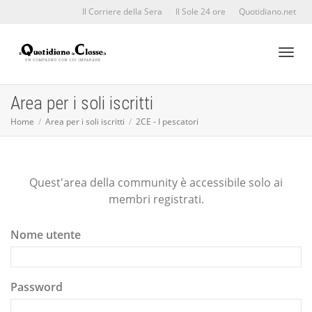
Il Corriere della Sera
Il Sole 24 ore
Quotidiano.net
Toggl
Area per i soli iscritti
Home
Area per i soli iscritti
2CE - I pescatori
naviga
Quest'area della community è accessibile solo ai
membri registrati.
Nome utente
Password