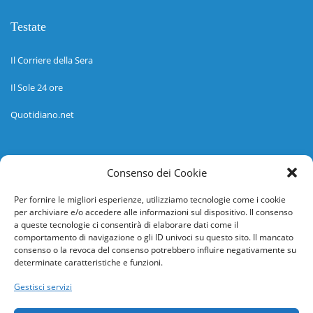
Testate
Il Corriere della Sera
Il Sole 24 ore
Quotidiano.net
Informazioni
Consenso dei Cookie
Regolamento
Per fornire le migliori esperienze, utilizziamo tecnologie come i cookie
per archiviare e/o accedere alle informazioni sul dispositivo. Il consenso
Help desk
a queste tecnologie ci consentirà di elaborare dati come il
comportamento di navigazione o gli ID univoci su questo sito. Il mancato
Guida rapida
consenso o la revoca del consenso potrebbero influire negativamente su
determinate caratteristiche e funzioni.
Richiesta di inserimento nuova scuola
Gestisci servizi
adesioni@osservatorionline.it