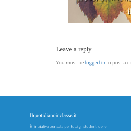
Leave a reply
You must be
logged in
to post a 
Ilquotidianoinclasse.it
È l’iniziativa pensata per tutti gli studenti delle