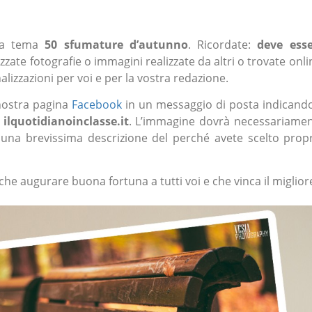
o a tema
50 sfumature d’autunno
. Ricordate:
deve ess
izzate fotografie o immagini realizzate da altri o trovate onli
lizzazioni per voi e per la vostra redazione.
 nostra pagina
Facebook
in un messaggio di posta indicando
o
ilquotidianoinclasse.it
. L’immagine dovrà necessariame
una brevissima descrizione del perché avete scelto prop
he augurare buona fortuna a tutti voi e che vinca il miglior