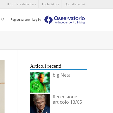
Il Corriere della Sera
Il Sole 24 ore
Quotidiano.net
Cerca
Registrazione
Log In
Articoli recenti
big Neta
Recensione
articolo 13/05