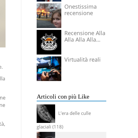
Onestissima
recensione
Recensione Alla
Alla Alla Alla
Alla Alla Alla
Virtualità reali
e.
lla
Articoli con più Like
ome
one
L’era delle culle
tà,
glaciali
118