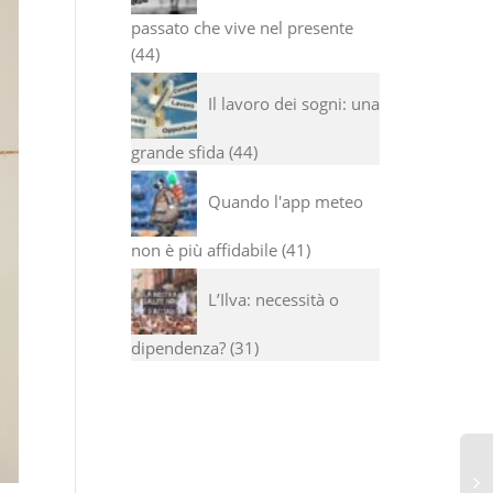
passato che vive nel presente
44
Il lavoro dei sogni: una
grande sfida
44
Quando l'app meteo
non è più affidabile
41
L’Ilva: necessità o
dipendenza?
31