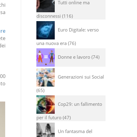
Tutti online ma
chi
osa
disconnessi
116
Euro Digitale: verso
re
ete
una nuova era
76
dei
Donne e lavoro
74
700
Generazioni sui Social
uto
65
Cop29: un fallimento
per il futuro
47
Un fantasma del