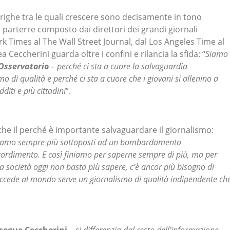
 righe tra le quali crescere sono decisamente in tono
 parterre composto dai direttori dei grandi giornali
k Times al The Wall Street Journal, dal Los Angeles Time al
Ceccherini guarda oltre i confini e rilancia la sfida: “
Siamo
’Osservatorio
– perché ci sta a cuore la salvaguardia
o di qualità e perché ci sta a cuore che i giovani si allenino a
iti e più cittadini
”.
he il perché è importante salvaguardare il giornalismo:
 siamo sempre più sottoposti ad un bombardamento
tordimento. E così finiamo per saperne sempre di più, ma per
 società oggi non basta più sapere, c’è ancor più bisogno di
succede al mondo serve un giornalismo di qualità indipendente ch
segue Ceccherini
–
si differenzia dal resto dell’informazione