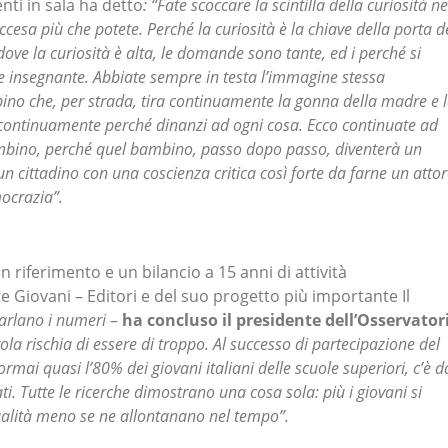
enti in sala ha detto
: “Fate scoccare la scintilla della curiosità ne
accesa più che potete. Perché la curiosità è la chiave della porta d
dove la curiosità è alta, le domande sono tante, ed i perché si
 insegnante. Abbiate sempre in testa l’immagine stessa
bino che, per strada, tira continuamente la gonna della madre e 
 continuamente perché dinanzi ad ogni cosa. Ecco continuate ad
mbino, perché quel bambino, passo dopo passo, diventerà un
 cittadino con una coscienza critica così forte da farne un atto
ocrazia”.
riferimento e un bilancio a 15 anni di attività
 Giovani – Editori e del suo progetto più importante Il
arlano i numeri
–
ha concluso il presidente dell’Osservator
ola rischia di essere di troppo. Al successo di partecipazione del
rmai quasi l’80% dei giovani italiani delle scuole superiori, c’è d
ati. Tutte le ricerche dimostrano una cosa sola: più i giovani si
ualità meno se ne allontanano nel tempo”.