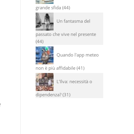
grande sfida
44
Un fantasma del
passato che vive nel presente
44
Quando l'app meteo
non è più affidabile
41
L’Ilva: necessità o
dipendenza?
31
e