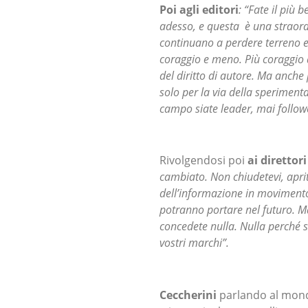
Poi agli editori
: “Fate il più
adesso, e questa è una straordi
continuano a perdere terreno e 
coraggio e meno. Più coraggio a 
del diritto di autore. Ma anche
solo per la via della speriment
campo siate leader, mai follow
Rivolgendosi poi
ai direttor
cambiato. Non chiudetevi, aprit
dell’informazione in movimento, 
potranno portare nel futuro. Ma
concedete nulla. Nulla perché su
vostri marchi”.
Ceccherini
parlando al mondo