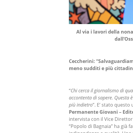
Al via i lavori della no
dall’Os
Ceccherini: “Salvaguardiam
meno sudditi e più cittadin
“
Chi cerca il giornalismo di qual
accontenta di sapere. Questa è
più indietro
”. E’ stato questo
Permanente Giovani – Edit
intervista con il Vice Dirett
“Popolo di Bagnaia” ha già f