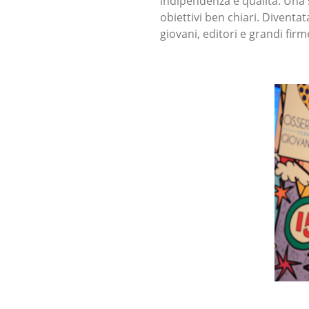
indipendenza e qualità. Una s
obiettivi ben chiari. Diventa
giovani, editori e grandi fir