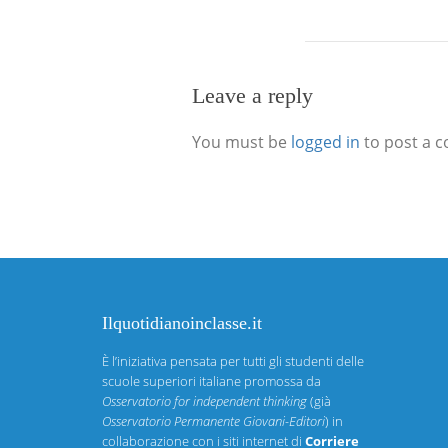
Leave a reply
You must be
logged in
to post a 
Ilquotidianoinclasse.it
È l’iniziativa pensata per tutti gli studenti delle
scuole superiori italiane promossa da
Osservatorio for independent thinking
(già
Osservatorio Permanente Giovani-Editori
) in
collaborazione con i siti internet di
Corriere