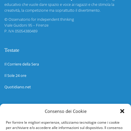
educativo che vuole dare spazio e voce ai ragazzi e che stimola la
creatività, la competizione ma soprattutto il divertimento.
©
Osservatorio for independent thinking
Viale Guidoni 95 – Firenze
P. IVA 05054380489
Testate
Il Corriere della Sera
Il Sole 24 ore
Quotidiano.net
Informazioni
Consenso dei Cookie
Regolamento
Per fornire le migliori esperienze, utilizziamo tecnologie come i cookie
per archiviare e/o accedere alle informazioni sul dispositivo. Il consenso
Help desk