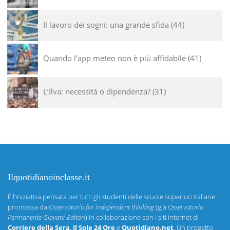
Il lavoro dei sogni: una grande sfida
44
Quando l'app meteo non è più affidabile
41
L’Ilva: necessità o dipendenza?
31
Ilquotidianoinclasse.it
È l’iniziativa pensata per tutti gli studenti delle scuole superiori italiane
promossa da
Osservatorio for independent thinking
(già
Osservatorio
Permanente Giovani-Editori
) in collaborazione con i siti internet di
Corriere della Sera
,
Il Sole 24 Ore
e
Quotidiano.net
. Un progetto