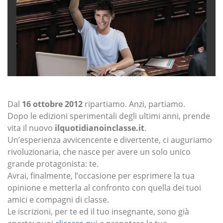
Dal
16 ottobre 2012
ripartiamo. Anzi, partiamo.
Dopo le edizioni sperimentali degli ultimi anni, prende
vita il nuovo
ilquotidianoinclasse.it
.
Un’esperienza avvicencente e divertente, ci auguriamo
rivoluzionaria, che nasce per avere un solo unico
grande protagonista: te.
Avrai, finalmente, l’occasione per esprimere la tua
opinione e metterla al confronto con quella dei tuoi
amici e compagni di classe.
Le iscrizioni, per te ed il tuo insegnante, sono già