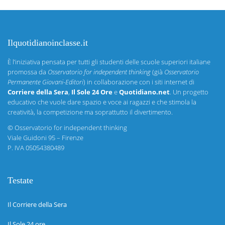
Ilquotidianoinclasse.it
È l’iniziativa pensata per tutti gli studenti delle scuole superiori italiane
promossa da
Osservatorio for independent thinking
(già
Osservatorio
Permanente Giovani-Editori
) in collaborazione con i siti internet di
Corriere della Sera
,
Il Sole 24 Ore
e
Quotidiano.net
. Un progetto
educativo che vuole dare spazio e voce ai ragazzi e che stimola la
creatività, la competizione ma soprattutto il divertimento.
©
Osservatorio for independent thinking
Viale Guidoni 95 – Firenze
P. IVA 05054380489
Testate
Il Corriere della Sera
Il Sole 24 ore