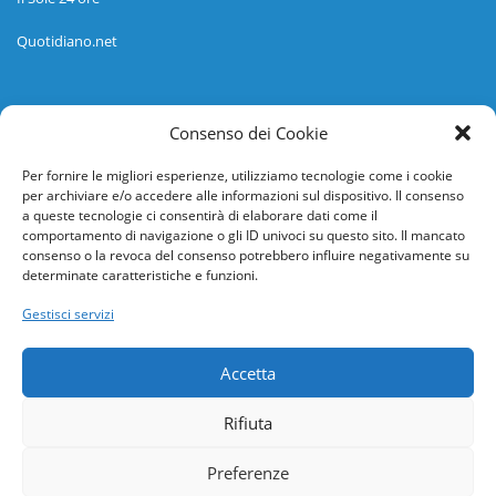
Quotidiano.net
Informazioni
Consenso dei Cookie
Regolamento
Per fornire le migliori esperienze, utilizziamo tecnologie come i cookie
per archiviare e/o accedere alle informazioni sul dispositivo. Il consenso
Help desk
a queste tecnologie ci consentirà di elaborare dati come il
comportamento di navigazione o gli ID univoci su questo sito. Il mancato
Guida rapida
consenso o la revoca del consenso potrebbero influire negativamente su
determinate caratteristiche e funzioni.
Richiesta di inserimento nuova scuola
Gestisci servizi
adesioni@osservatorionline.it
Accetta
Privacy
Rifiuta
Cookies
Preferenze