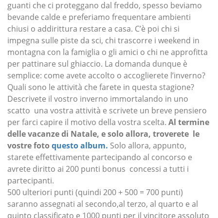
guanti che ci proteggano dal freddo, spesso beviamo
bevande calde e preferiamo frequentare ambienti
chiusi o addirittura restare a casa. C’è poi chi si
impegna sulle piste da sci, chi trascorre i weekend in
montagna con la famiglia o gli amici o chi ne approfitta
per pattinare sul ghiaccio. La domanda dunque è
semplice: come avete accolto o accoglierete l’inverno?
Quali sono le attività che farete in questa stagione?
Descrivete il vostro inverno immortalando in uno
scatto una vostra attività e scrivete un breve pensiero
per farci capire il motivo della vostra scelta.
Al termine
delle vacanze di Natale, e solo allora, troverete le
vostre foto
questo album.
Solo allora, appunto,
starete effettivamente partecipando al concorso e
avrete diritto ai 200 punti bonus concessi a tutti i
partecipanti.
500 ulteriori punti (quindi 200 + 500 = 700 punti)
saranno assegnati al secondo,al terzo, al quarto e al
quinto classificato e 1000 punti per il vincitore assoluto