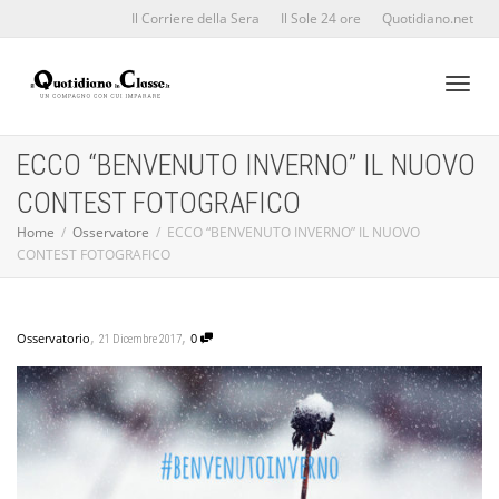
Il Corriere della Sera
Il Sole 24 ore
Quotidiano.net
Toggl
ECCO “BENVENUTO INVERNO” IL NUOVO
CONTEST FOTOGRAFICO
naviga
Home
Osservatore
ECCO “BENVENUTO INVERNO” IL NUOVO
CONTEST FOTOGRAFICO
,
,
Osservatorio
0
21 Dicembre 2017