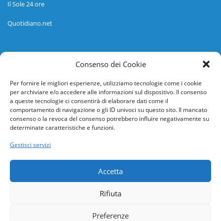
Il Sole 24 ore
Quotidiano.net
Informazioni
Consenso dei Cookie
Regolamento
Per fornire le migliori esperienze, utilizziamo tecnologie come i cookie
per archiviare e/o accedere alle informazioni sul dispositivo. Il consenso
Help desk
a queste tecnologie ci consentirà di elaborare dati come il
comportamento di navigazione o gli ID univoci su questo sito. Il mancato
Guida rapida
consenso o la revoca del consenso potrebbero influire negativamente su
determinate caratteristiche e funzioni.
Richiesta di inserimento nuova scuola
Gestisci servizi
adesioni@osservatorionline.it
Accetta
Privacy
Rifiuta
Cookies
Preferenze