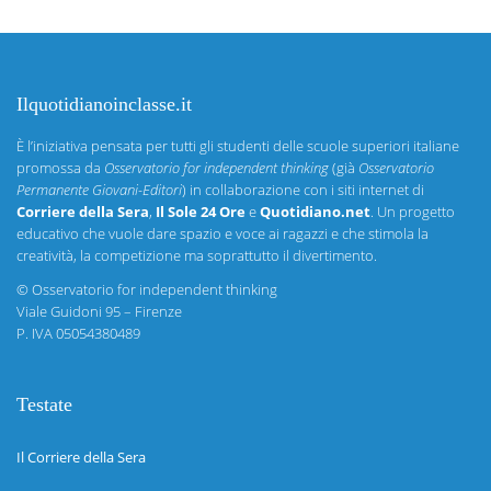
Ilquotidianoinclasse.it
È l’iniziativa pensata per tutti gli studenti delle scuole superiori italiane
promossa da
Osservatorio for independent thinking
(già
Osservatorio
Permanente Giovani-Editori
) in collaborazione con i siti internet di
Corriere della Sera
,
Il Sole 24 Ore
e
Quotidiano.net
. Un progetto
educativo che vuole dare spazio e voce ai ragazzi e che stimola la
creatività, la competizione ma soprattutto il divertimento.
©
Osservatorio for independent thinking
Viale Guidoni 95 – Firenze
P. IVA 05054380489
Testate
Il Corriere della Sera