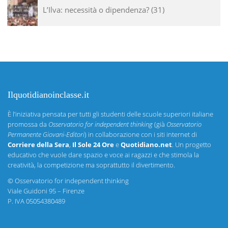
L’Ilva: necessità o dipendenza?
31
Ilquotidianoinclasse.it
È l’iniziativa pensata per tutti gli studenti delle scuole superiori italiane
promossa da
Osservatorio for independent thinking
(già
Osservatorio
Permanente Giovani-Editori
) in collaborazione con i siti internet di
Corriere della Sera
,
Il Sole 24 Ore
e
Quotidiano.net
. Un progetto
educativo che vuole dare spazio e voce ai ragazzi e che stimola la
creatività, la competizione ma soprattutto il divertimento.
©
Osservatorio for independent thinking
Viale Guidoni 95 – Firenze
P. IVA 05054380489