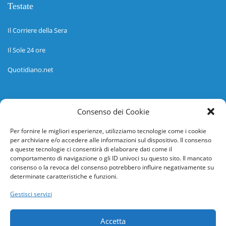
Testate
Il Corriere della Sera
Il Sole 24 ore
Quotidiano.net
Informazioni
Consenso dei Cookie
Regolamento
Per fornire le migliori esperienze, utilizziamo tecnologie come i cookie
per archiviare e/o accedere alle informazioni sul dispositivo. Il consenso
Help desk
a queste tecnologie ci consentirà di elaborare dati come il
comportamento di navigazione o gli ID univoci su questo sito. Il mancato
Guida rapida
consenso o la revoca del consenso potrebbero influire negativamente su
determinate caratteristiche e funzioni.
Richiesta di inserimento nuova scuola
Gestisci servizi
adesioni@osservatorionline.it
Accetta
Privacy