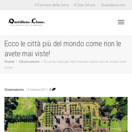
Il Corriere della Sera
Il Sole 24 ore
Quotidiano.net
Toggl
Ecco le città più del mondo come non le
avete mai viste!
naviga
Home
Osservatore
Ecco le città più del mondo come non le avete mai
viste!
,
,
Osservatorio
0
16 Febbraio 2017