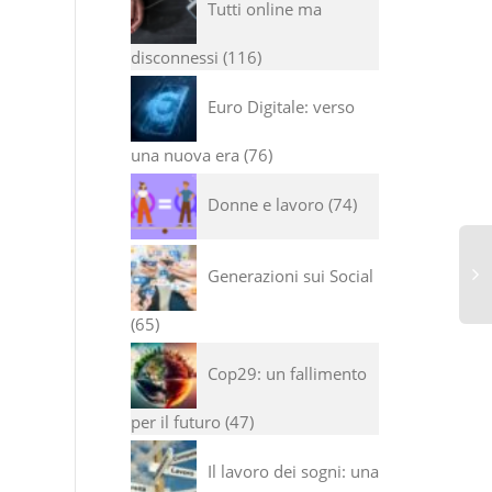
Tutti online ma
disconnessi
116
Euro Digitale: verso
una nuova era
76
Donne e lavoro
74
Generazioni sui Social
65
Pe
di
Cop29: un fallimento
vin
per il futuro
47
Il lavoro dei sogni: una