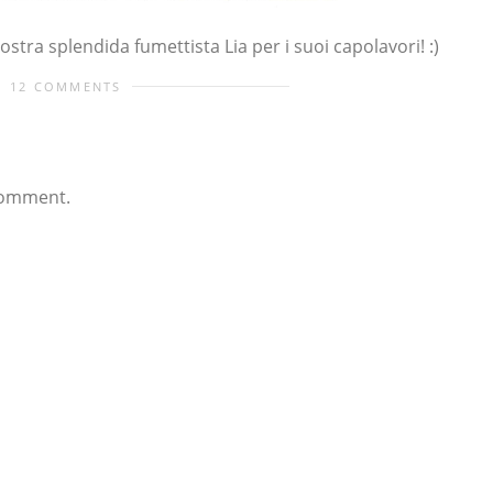
tra splendida fumettista Lia per i suoi capolavori! :)
12 COMMENTS
comment.