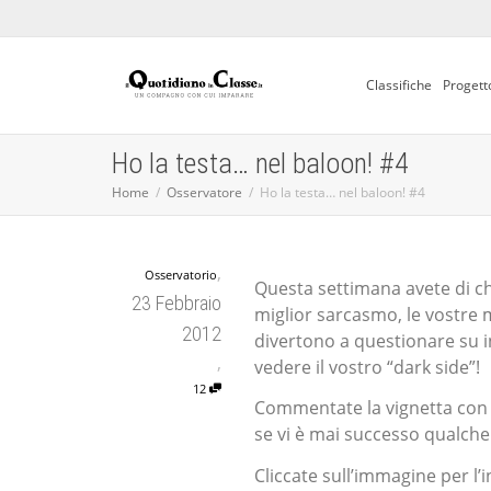
Classifiche
Progett
Ho la testa… nel baloon! #4
Home
Osservatore
Ho la testa… nel baloon! #4
,
Osservatorio
Questa settimana avete di che 
23 Febbraio
miglior sarcasmo, le vostre mi
2012
divertono a questionare su i
,
vedere il vostro “dark side”!
12
Commentate la vignetta con l
se vi è mai successo qualche
Cliccate sull’immagine per l’