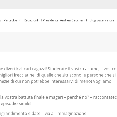
o
Partecipanti
Redazioni
Il Presidente: Andrea Ceccherini
Blog osservatore
divertirvi, cari ragazzi! Sfoderate il vostro acume, il vostro
gliori frecciatine, di quelle che zittiscono le persone che si
nezie di cui non potrebbe interessarvi di meno! Vogliamo
a vostra battuta finale e magari – perché no? – raccontatec
 episodio simile!
ingrandimento e date il via all’immaginazione!