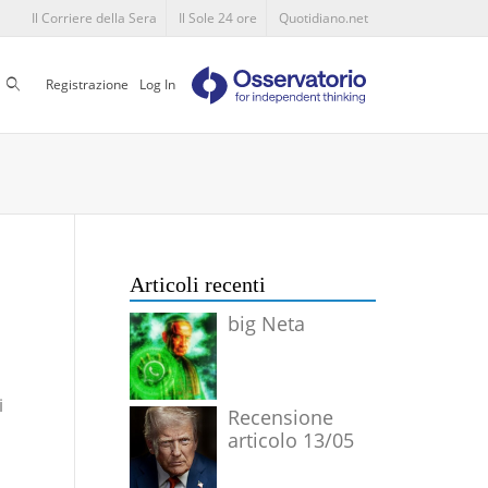
Il Corriere della Sera
Il Sole 24 ore
Quotidiano.net
Cerca
Registrazione
Log In
Articoli recenti
big Neta
i
Recensione
articolo 13/05