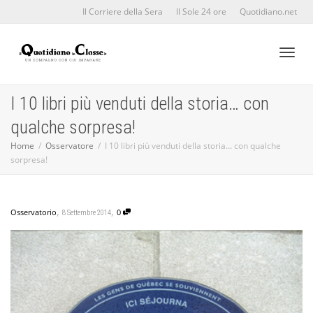
Il Corriere della Sera
Il Sole 24 ore
Quotidiano.net
Toggl
I 10 libri più venduti della storia… con
qualche sorpresa!
naviga
Home
Osservatore
I 10 libri più venduti della storia… con qualche
sorpresa!
,
,
Osservatorio
0
8 Settembre 2014