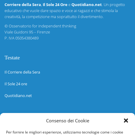
Corriere della Sera
,
Il Sole 24 Ore
e
Quotidiano.net
. Un progetto
educativo che vuole dare spazio e voce ai ragazzi e che stimola la
creatività, la competizione ma soprattutto il divertimento.
©
Osservatorio for independent thinking
Viale Guidoni 95 – Firenze
P. IVA 05054380489
Testate
Il Corriere della Sera
Il Sole 24 ore
Quotidiano.net
Informazioni
Consenso dei Cookie
Regolamento
Per fornire le migliori esperienze, utilizziamo tecnologie come i cookie