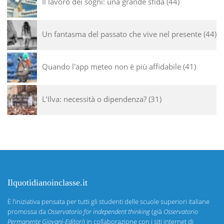
Il lavoro dei sogni: una grande sfida
44
Un fantasma del passato che vive nel presente
44
Quando l'app meteo non è più affidabile
41
L’Ilva: necessità o dipendenza?
31
Ilquotidianoinclasse.it
È l’iniziativa pensata per tutti gli studenti delle scuole superiori italiane
promossa da
Osservatorio for independent thinking
(già
Osservatorio
Permanente Giovani-Editori
) in collaborazione con i siti internet di