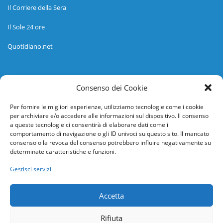
Il Corriere della Sera
Il Sole 24 ore
Quotidiano.net
Informazioni
Consenso dei Cookie
Regolamento
Per fornire le migliori esperienze, utilizziamo tecnologie come i cookie
per archiviare e/o accedere alle informazioni sul dispositivo. Il consenso
Help desk
a queste tecnologie ci consentirà di elaborare dati come il
comportamento di navigazione o gli ID univoci su questo sito. Il mancato
Guida rapida
consenso o la revoca del consenso potrebbero influire negativamente su
determinate caratteristiche e funzioni.
Richiesta di inserimento nuova scuola
Gestisci servizi
adesioni@osservatorionline.it
Accetta
Privacy
Rifiuta
Cookies