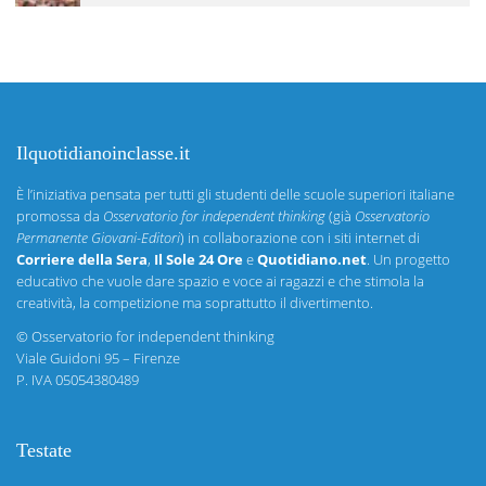
Ilquotidianoinclasse.it
È l’iniziativa pensata per tutti gli studenti delle scuole superiori italiane
promossa da
Osservatorio for independent thinking
(già
Osservatorio
Permanente Giovani-Editori
) in collaborazione con i siti internet di
Corriere della Sera
,
Il Sole 24 Ore
e
Quotidiano.net
. Un progetto
educativo che vuole dare spazio e voce ai ragazzi e che stimola la
creatività, la competizione ma soprattutto il divertimento.
©
Osservatorio for independent thinking
Viale Guidoni 95 – Firenze
P. IVA 05054380489
Testate