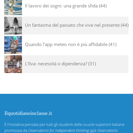
Il lavoro dei sogni: una grande sfida
44
Un fantasma del passato che vive nel presente
44
Quando l'app meteo non è più affidabile
41
L’Ilva: necessità o dipendenza?
31
Ilquotidianoinclasse.it
È l’iniziativa pensata per tutti gli studenti delle scuole superiori italiane
promossa da
Osservatorio for independent thinking
(già
Osservatorio