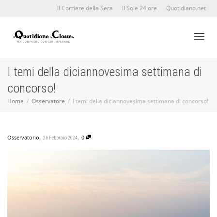
Il Corriere della Sera
Il Sole 24 ore
Quotidiano.net
Toggl
I temi della diciannovesima settimana di
concorso!
naviga
Home
Osservatore
I temi della diciannovesima settimana di concorso!
,
,
Osservatorio
0
26 Febbraio 2024