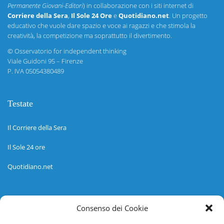
Permanente Giovani-Editori
) in collaborazione con i siti internet di
Corriere della Sera
,
Il Sole 24 Ore
e
Quotidiano.net
. Un progetto
educativo che vuole dare spazio e voce ai ragazzi e che stimola la
creatività, la competizione ma soprattutto il divertimento.
©
Osservatorio for independent thinking
Viale Guidoni 95 – Firenze
P. IVA 05054380489
Testate
Il Corriere della Sera
Il Sole 24 ore
Quotidiano.net
Informazioni
Consenso dei Cookie
Regolamento