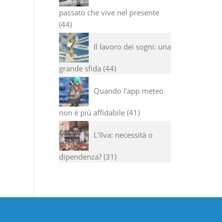
passato che vive nel presente
44
Il lavoro dei sogni: una
grande sfida
44
Quando l'app meteo
non è più affidabile
41
L’Ilva: necessità o
dipendenza?
31