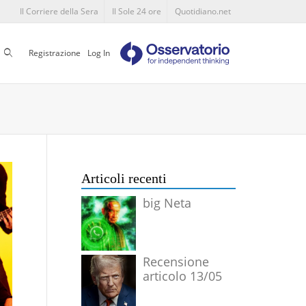
Il Corriere della Sera
Il Sole 24 ore
Quotidiano.net
Cerca
Registrazione
Log In
Articoli recenti
big Neta
Recensione
articolo 13/05