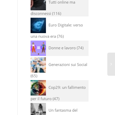
Tutti online ma
disconnessi
116
Euro Digitale: verso
una nuova era
76
Donne e lavoro
74
Generazioni sui Social
65
I 
di
Cop29: un fallimento
se
di
per il futuro
47
Un fantasma del