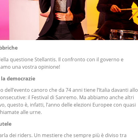
abbriche
della questione Stellantis. Il confronto con il governo e
ndiamo una vostra opinione!
e la democrazie
dell’evento canoro che da 74 anni tiene l’Italia davanti allo
nsecutive: il Festival di Sanremo. Ma abbiamo anche altri
ivo, questo è, infatti, l’anno delle elezioni Europee con quasi
chiamate alle urne.
utele
arla dei riders. Un mestiere che sempre più è diviso tra