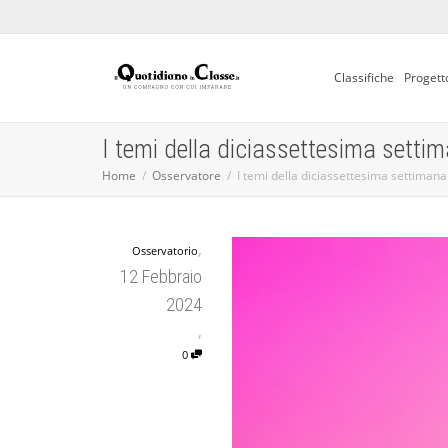
Classifiche
Progett
I temi della diciassettesima setti
Home
Osservatore
I temi della diciassettesima settimana
,
Osservatorio
12 Febbraio
2024
,
0