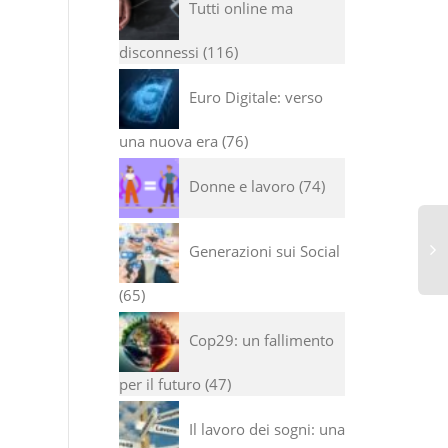
Tutti online ma
disconnessi
116
Euro Digitale: verso
una nuova era
76
Donne e lavoro
74
Generazioni sui Social
65
I 
di
Cop29: un fallimento
se
co
per il futuro
47
Il lavoro dei sogni: una