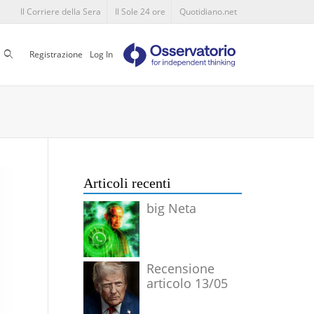
Il Corriere della Sera
Il Sole 24 ore
Quotidiano.net
Cerca
Registrazione
Log In
Articoli recenti
big Neta
Recensione
articolo 13/05