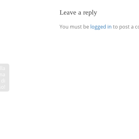
Leave a reply
You must be
logged in
to post a 
lla
ima
 di
so!