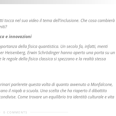
i tocca nel suo video il tema dell’inclusione. Che cosa cambierà
niti?
ica e innovazioni
ortanza della fisica quantistica. Un secolo fa, infatti, menti
ner Heisenberg, Erwin Schrödinger hanno aperto una porta su un
le regole della fisica classica si spezzano e la realtà stessa
arinari parlerete questa volta di quanto avvenuto a Monfalcone,
no il niqab a scuola. Una scelta che ha riaperto il dibattito
 condivise. Come trovare un equilibrio tra identità culturale e vita
0 COMMENTS