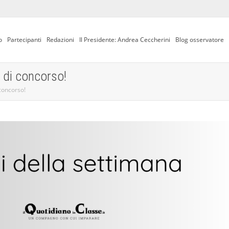
o
Partecipanti
Redazioni
Il Presidente: Andrea Ceccherini
Blog osservatore
a di concorso!
 concorso!