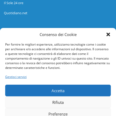
Il Sole 24 ore
Quotidiano.net
Informazioni
Consenso dei Cookie
Regolamento
Per fornire le migliori esperienze, utilizziamo tecnologie come i cookie
per archiviare e/o accedere alle informazioni sul dispositivo. Il consenso
Help desk
a queste tecnologie ci consentirà di elaborare dati come il
comportamento di navigazione o gli ID univoci su questo sito. Il mancato
Guida rapida
consenso o la revoca del consenso potrebbero influire negativamente su
determinate caratteristiche e funzioni.
Richiesta di inserimento nuova scuola
Gestisci servizi
adesioni@osservatorionline.it
Accetta
Privacy
Rifiuta
Cookies
Preferenze