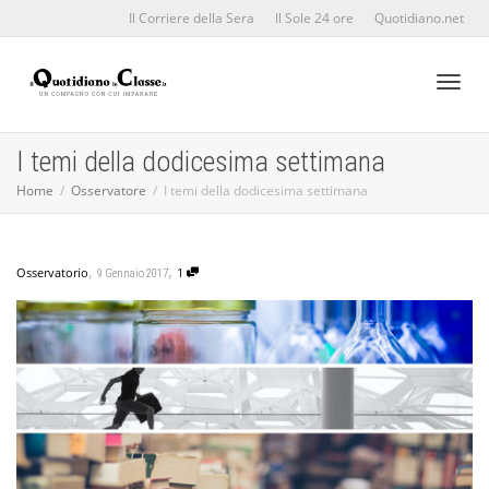
Il Corriere della Sera
Il Sole 24 ore
Quotidiano.net
Toggl
I temi della dodicesima settimana
Home
Osservatore
I temi della dodicesima settimana
naviga
,
,
Osservatorio
1
9 Gennaio 2017