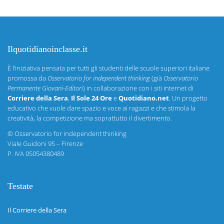
Ilquotidianoinclasse.it
È l’iniziativa pensata per tutti gli studenti delle scuole superiori italiane
promossa da
Osservatorio for independent thinking
(già
Osservatorio
Permanente Giovani-Editori
) in collaborazione con i siti internet di
Corriere della Sera
,
Il Sole 24 Ore
e
Quotidiano.net
. Un progetto
educativo che vuole dare spazio e voce ai ragazzi e che stimola la
creatività, la competizione ma soprattutto il divertimento.
©
Osservatorio for independent thinking
Viale Guidoni 95 – Firenze
P. IVA 05054380489
Testate
Il Corriere della Sera