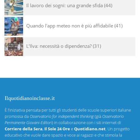
Il lavoro dei sogni: una grande sfida
44
Quando l'app meteo non è più affidabile
41
L’Ilva: necessità o dipendenza?
31
Ilquotidianoinclasse.it
È l’iniziativa pensata per tutti gli studenti delle scuole superiori italiane
promossa da
Osservatorio for independent thinking
(già
Osservatorio
Permanente Giovani-Editori
) in collaborazione con i siti internet di
Corriere della Sera
,
Il Sole 24 Ore
e
Quotidiano.net
. Un progetto
educativo che vuole dare spazio e voce ai ragazzi e che stimola la