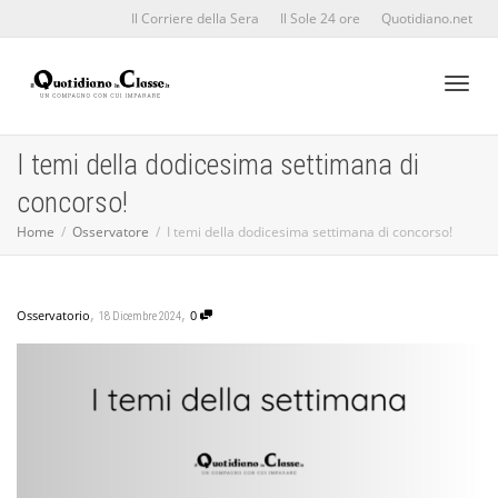
Il Corriere della Sera
Il Sole 24 ore
Quotidiano.net
Toggl
I temi della dodicesima settimana di
concorso!
naviga
Home
Osservatore
I temi della dodicesima settimana di concorso!
,
,
Osservatorio
0
18 Dicembre 2024