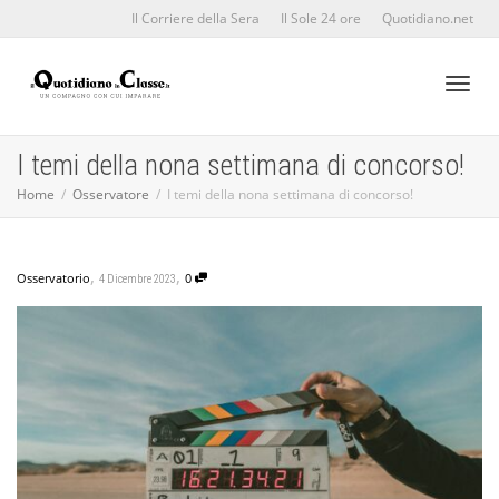
Il Corriere della Sera
Il Sole 24 ore
Quotidiano.net
Toggl
I temi della nona settimana di concorso!
Home
Osservatore
I temi della nona settimana di concorso!
naviga
,
,
Osservatorio
0
4 Dicembre 2023