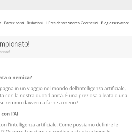
o
Partecipanti
Redazioni
Il Presidente: Andrea Ceccherini
Blog osservatore
ampionato!
ionato!
leata o nemica?
pagna in un viaggio nel mondo dell’intelligenza artificiale,
ta con la nostra quotidianità. È una preziosa alleata o una
riusciremmo davvero a farne a meno?
 con l’AI
on l’intelligenza artificiale. Come possiamo definire le
ot? Occorre tracciare un confine o studiare bene le