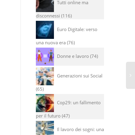
Tutti online ma
disconnessi
116
Euro Digitale: verso
una nuova era
76
Donne e lavoro
74
Generazioni sui Social
65
Cop29: un fallimento
per il futuro
47
Il lavoro dei sogni: una