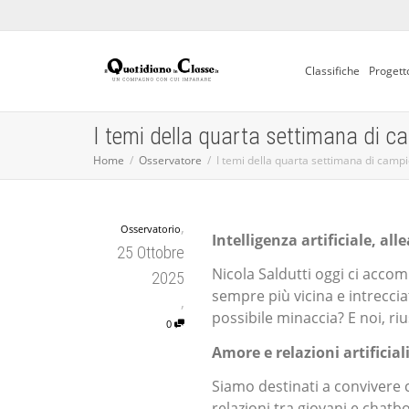
Classifiche
Progett
I temi della quarta settimana di c
Home
Osservatore
I temi della quarta settimana di camp
,
Osservatorio
Intelligenza artificiale, al
25 Ottobre
Nicola Saldutti oggi ci accom
2025
sempre più vicina e intreccia
,
possibile minaccia? E noi, 
0
Amore e relazioni artificiali
Siamo destinati a convivere c
relazioni tra giovani e chatb