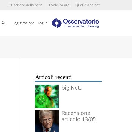
Il Corriere della Sera
Il Sole 24 ore
Quotidiano.net
Cerca
Registrazione
Log In
Articoli recenti
big Neta
Recensione
articolo 13/05